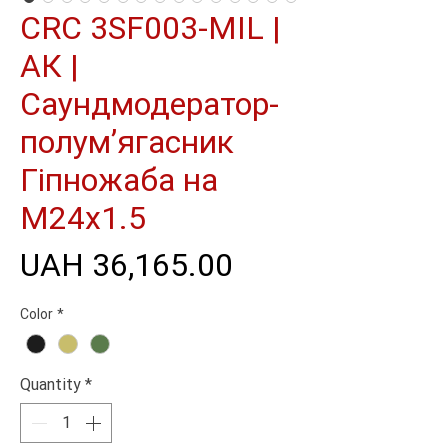
CRC 3SF003-MIL |
АК |
Саундмодератор-
полумʼягасник
Гіпножаба на
М24х1.5
Price
UAH 36,165.00
Color
*
Quantity
*