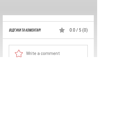
Відгуки та Коментарі
0.0 / 5 (0)
Write a comment
Share Your Thoughts
Be the first to write a comment.
Related Products