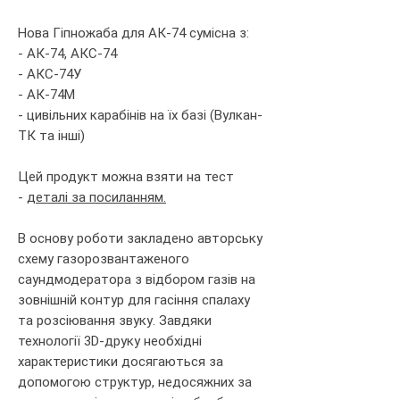
Нова Гіпножаба для АК-74 сумісна з:
- АК-74, АКС-74
- АКС-74У
- АК-74М
- цивільних карабінів на їх базі (Вулкан-
ТК та інші)
Цей продукт можна взяти на тест
-
деталі за посиланням.
В основу роботи закладено авторську
схему газорозвантаженого
саундмодератора з відбором газів на
зовнішній контур для гасіння спалаху
та розсіювання звуку. Завдяки
технології 3D-друку необхідні
характеристики досягаються за
допомогою структур, недосяжних за