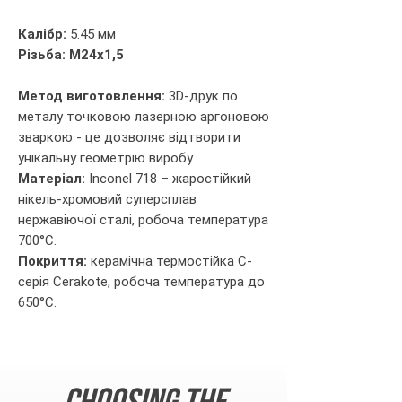
Калібр:
5.45 мм
Різьба: M24х1,5
Метод виготовлення:
3D-друк по
металу точковою лазерною аргоновою
зваркою - це дозволяє відтворити
унікальну геометрію виробу.
Матеріал:
Inconel 718 – жаростійкий
нікель-хромовий суперсплав
нержавіючої сталі, робоча температура
700°С.
Покриття:
керамічна термостійка C-
серія Cerakote, робоча температура до
650°С.
Choosing the