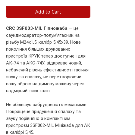
Add to Cart
CRC 3SF003-MIL Гіпножаба
— це
саундмодератор-полумʼягасник на
різьбу M24x1,5, калібр 5,45х39. Нове
покоління більших друкованих
пристроїв КРУК тепер доступне і для
АК-74 та АКС-74У, відкриває новий,
небачений рівень ефективності гасіння
звуку та спалаху, не перетворюючи
вашу зброю на димову машину через
надмірний тиск газів.
Не збільшує забрудненість механізмів.
Покращене придушення спалаху та
звуку порівняно з компактним
пристроєм 3SF002-MIL Мініжаба для АК
в калібрі 5,45.