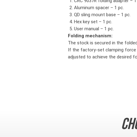
CRC 9037R folding adapter – 1
Aluminum spacer – 1 pc.
QD sling mount base – 1 pc.
Hex key set – 1 pc.
User manual – 1 pc.
Folding mechanism:
The stock is secured in the folde
If the factory-set clamping force
adjusted to achieve the desired fo
Ch