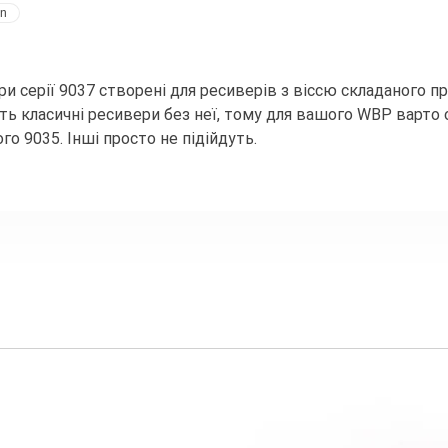
n
ери серії 9037 створені для ресиверів з віссю складаного п
ь класичні ресивери без неї, тому для вашого WBP варто 
го 9035. Інші просто не підійдуть.