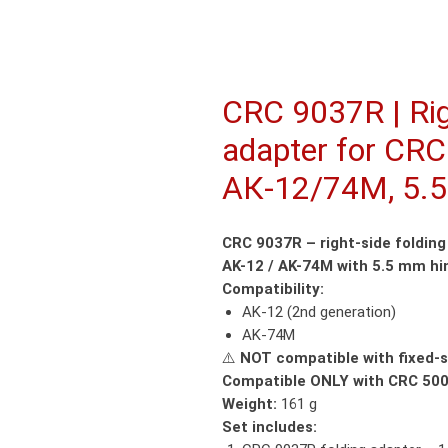
CRC 9037R | Rig
adapter for CRC 
АК-12/74М, 5.5
CRC 9037R – right-side folding
AK-12 / AK-74M with 5.5 mm hi
Compatibility:
AK-12 (2nd generation)
AK-74M
⚠️
NOT compatible with fixed-s
Compatible ONLY with CRC 500
Weight:
161 g
Set includes: