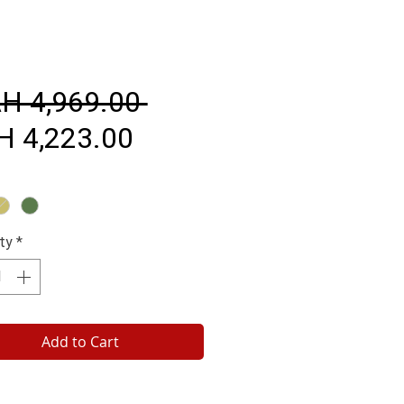
Regular
H 4,969.00 
Sale
Price
H 4,223.00
Price
ty
*
Add to Cart