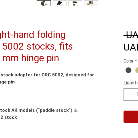
ht-hand folding
 UA
5002 stocks, fits
UA
 mm hinge pin
Color
*
 stock adapter for CRC 5002, designed for
nge pin
Quanti
tock AK models (“paddle stock”)
⚠️
2 stock