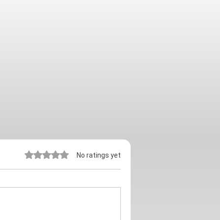
Rated 0 out of 5 stars.
No ratings yet