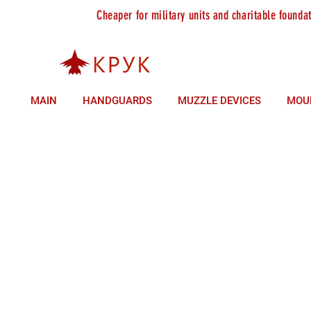
Cheaper for military units and charitable founda
sales +380 (93) 146 37 85
technical support +380 (9
MAIN
HANDGUARDS
MUZZLE DEVICES
MOU