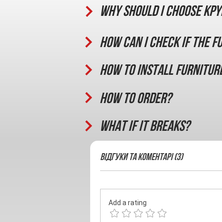
Why should I choose KPY
How can I check if the f
How to install furnitur
How to order?
What if it breaks?
Відгуки та Коментарі (3)
Add a rating