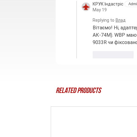
КРУК Індастріс
Admi
May 19
Replying to
Влад
Вітаємо! Ні, адапт
АК-74М). WBP мают
9033R чи фіксовано
Like
Reply
Related Products