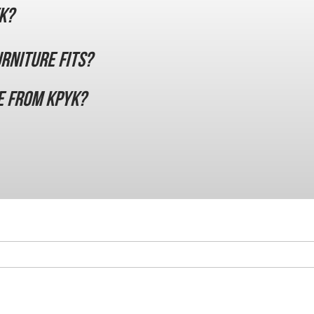
K?
urniture fits?
e from KPYK?